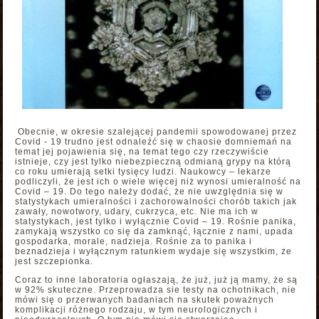
Obecnie, w okresie szalejącej pandemii spowodowanej przez
Covid - 19 trudno jest odnaleźć się w chaosie domniemań na
temat jej pojawienia się, na temat tego czy rzeczywiście
istnieje, czy jest tylko niebezpieczną odmianą grypy na którą
co roku umierają setki tysięcy ludzi. Naukowcy – lekarze
podliczyli, że jest ich o wiele więcej niż wynosi umieralność na
Covid – 19. Do tego należy dodać, że nie uwzględnia się w
statystykach umieralności i zachorowalności chorób takich jak
zawały, nowotwory, udary, cukrzyca, etc. Nie ma ich w
statystykach, jest tylko i wyłącznie Covid – 19. Rośnie panika,
zamykają wszystko co się da zamknąć, łącznie z nami, upada
gospodarka, morale, nadzieja. Rośnie za to panika i
beznadzieja i wyłącznym ratunkiem wydaje się wszystkim, że
jest szczepionka.
Coraz to inne laboratoria ogłaszają, że już, już ją mamy, że są
w 92% skuteczne. Przeprowadza sie testy na ochotnikach, nie
mówi się o przerwanych badaniach na skutek poważnych
komplikacji różnego rodzaju, w tym neurologicznych i