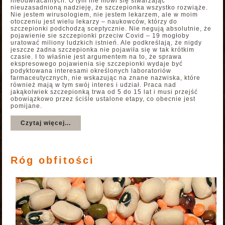
nieodwracalnych. O tym nie mówi się stwarzając
nieuzasadnioną nadzieję, że szczepionka wszystko rozwiąże.
Nie jestem wirusologiem, nie jestem lekarzem, ale w moim
otoczeniu jest wielu lekarzy – naukowców, którzy do
szczepionki podchodzą sceptycznie. Nie negują absolutnie, że
pojawienie sie szczepionki przeciw Covid – 19 mogłoby
uratować miliony ludzkich istnień. Ale podkreślają, że nigdy
jeszcze żadna szczepionka nie pojawiła się w tak krótkim
czasie. I to właśnie jest argumentem na to, że sprawa
ekspresowego pojawienia się szczepionki wydaje być
podyktowana interesami określonych laboratoriów
farmaceutycznych, nie wskazując na znane nazwiska, które
również mają w tym swój interes i udział. Praca nad
jakąkolwiek szczepionką trwa od 5 do 15 lat i musi przejść
obowiązkowo przez ściśle ustalone etapy, co obecnie jest
pomijane.
Czytaj więcej...
Róg obfitości