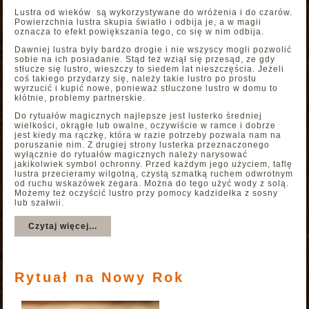
Lustra od wieków są wykorzystywane do wróżenia i do czarów.
Powierzchnia lustra skupia światło i odbija je, a w magii
oznacza to efekt powiększania tego, co się w nim odbija.
Dawniej lustra były bardzo drogie i nie wszyscy mogli pozwolić
sobie na ich posiadanie. Stąd też wziął się przesąd, ze gdy
stłucze się lustro, wieszczy to siedem lat nieszczęścia. Jeżeli
coś takiego przydarzy się, należy takie lustro po prostu
wyrzucić i kupić nowe, ponieważ stłuczone lustro w domu to
kłótnie, problemy partnerskie.
Do rytuałów magicznych najlepsze jest lusterko średniej
wielkości, okrągłe lub owalne, oczywiście w ramce i dobrze
jest kiedy ma rączkę, która w razie potrzeby pozwala nam na
poruszanie nim. Z drugiej strony lusterka przeznaczonego
wyłącznie do rytuałów magicznych należy narysować
jakikolwiek symbol ochronny. Przed każdym jego użyciem, taflę
lustra przecieramy wilgotną, czystą szmatką ruchem odwrotnym
od ruchu wskazówek zegara. Można do tego użyć wody z solą.
Możemy też oczyścić lustro przy pomocy kadzidełka z sosny
lub szałwii.
Czytaj więcej...
Rytuał na Nowy Rok