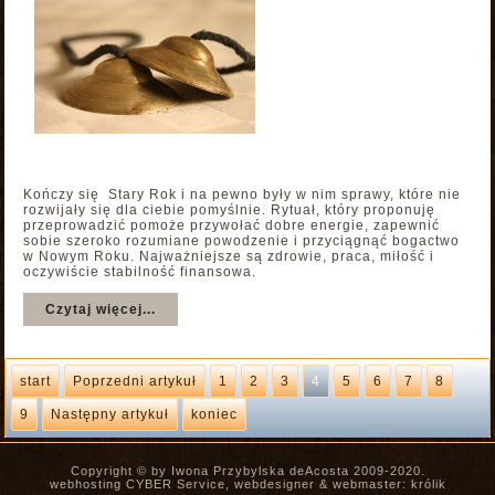
Kończy się Stary Rok i na pewno były w nim sprawy, które nie
rozwijały się dla ciebie pomyślnie. Rytuał, który proponuję
przeprowadzić pomoże przywołać dobre energie, zapewnić
sobie szeroko rozumiane powodzenie i przyciągnąć bogactwo
w Nowym Roku. Najważniejsze są zdrowie, praca, miłość i
oczywiście stabilność finansowa.
Czytaj więcej...
start
Poprzedni artykuł
1
2
3
4
5
6
7
8
9
Następny artykuł
koniec
Copyright © by Iwona Przybylska deAcosta 2009-2020.
webhosting CYBER Service, webdesigner & webmaster: królik