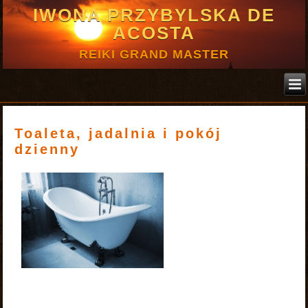
IWONA PRZYBYLSKA DE
ACOSTA
REIKI GRAND MASTER
Toaleta, jadalnia i pokój
dzienny