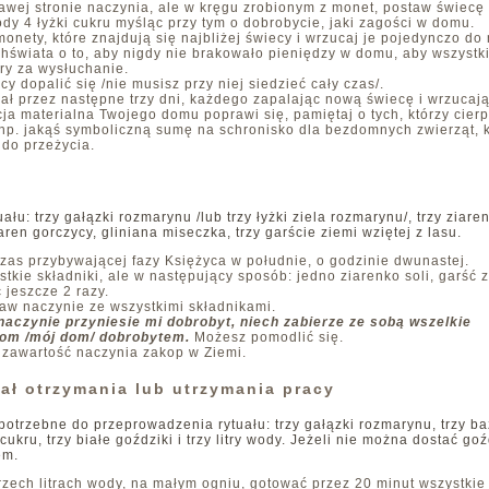
rawej stronie naczynia, ale w kręgu zrobionym z monet, postaw świecę i
dy 4 łyżki cukru myśląc przy tym o dobrobycie, jaki zagości w domu.
onety, które znajdują się najbliżej świecy i wrzucaj je pojedynczo do
hświata o to, aby nigdy nie brakowało pieniędzy w domu, aby wszystk
ry za wysłuchanie.
y dopalić się /nie musisz przy niej siedzieć cały czas/.
uał przez następne trzy dni, każdego zapalając nową świecę i wrzucaj
cja materialna Twojego domu poprawi się, pamiętaj o tych, którzy cie
np. jakąś symboliczną sumę na schronisko dla bezdomnych zwierząt, k
 do przeżycia.
u: trzy gałązki rozmarynu /lub trzy łyżki ziela rozmarynu/, trzy ziare
iaren gorczycy, gliniana miseczka, trzy garście ziemi wziętej z lasu.
zas przybywającej fazy Księżyca w południe, o godzinie dwunastej.
tkie składniki, ale w następujący sposób: jedno ziarenko soli, garść z
 jeszcze 2 razy.
staw naczynie ze wszystkimi składnikami.
naczynie przyniesie mi dobrobyt, niech zabierze ze sobą wszelkie
dom /mój dom/ dobrobytem.
Możesz pomodlić się.
, zawartość naczynia zakop w Ziemi.
ał otrzymania lub utrzymania pracy
otrzebne do przeprowadzenia rytuału: trzy gałązki rozmarynu, trzy bazyl
cukru, trzy białe goździki i trzy litry wody. Jeżeli nie można dostać g
em.
rzech litrach wody, na małym ogniu, gotować przez 20 minut wszystkie 