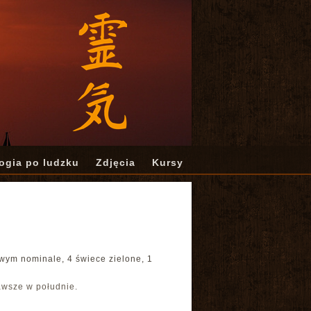
ogia po ludzku
Zdjęcia
Kursy
wym nominale, 4 świece zielone, 1
awsze w południe.