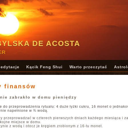
BYLSKA DE ACOSTA
ER
edytacje
Kącik Feng Shui
Warto przeczytać
Astrol
y finansów
nie zabrakło w domu pieniędzy
 do przeprowadzenia rytuału: 4 duże łyżki cukru, 16 monet o jednako
ynie napełnione w ¾ wodą.
ży przeprowadzać w czterech pierwszych dniach każdego miesiąca i z
kojne miejsce w domu.
ynie z wodą i otocz je kręgiem zrobionym z 16-tu monet.