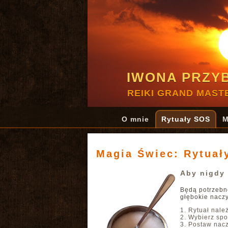
IWONA PRZY
REIKI GRAND MAST
O mnie
Rytuały SOS
M
Magia Świec: Rytuał
Aby nigdy 
Będą potrzebne
głębokie nacz
Rytuał nale
Wybierz spo
Postaw nacz