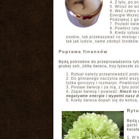
Z tyłu, po p
Wrzuć do wo
Weź cztery m
Energie Wszec
Podziękuj z gó
Pozwól świec
Powtórz ryt
Kiedy sytua
osobie, lub przekazywać co miesiąc 
tak jak ludzie, same zdobyć środków
Poprawa finansów
Będą potrzebne do przeprowadzenia rytuał
grubej soli, żółta świeca, trzy łyżeczki z
Rytuał należy przeprowadzić podc
Do glinianego naczynia włóż wszys
łyżka gorczycy i rozmaryn. Powtórzyć
Postaw świecę i za nią, z tyłu po
Zapal świecę i powiedz:
Niech to 
negatywne energie i wypełni nasz 
Kiedy świeca dopali się do końca
Rytu
Będą p
garść 
kwiat
W t