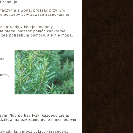
 zapal ja.
 naczynia z wodą, prosząc przy tym
ie potrzeby były zawsze zaspokajane.
ąc do wody 4 kolejne monety.
rpią biedę. Możesz pomóc konkretnej
tóre potrzebują pomocy, ale nie mogą,
nka
iemi,
ii, /lub po trzy łyżki każdego ziela/,
oździków, należy zamienić je innym białym
składniki, oprócz cukru. Przecedzić.