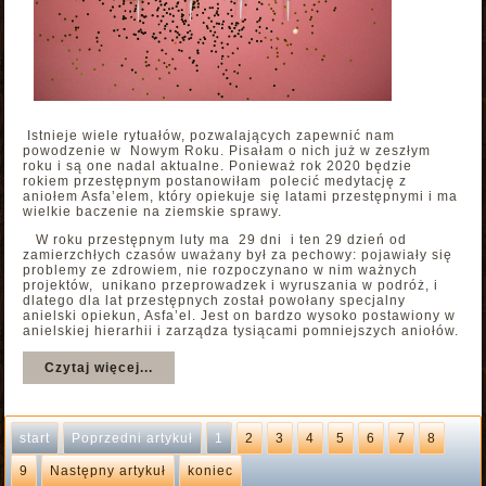
Istnieje wiele rytuałów, pozwalających zapewnić nam
powodzenie w Nowym Roku. Pisałam o nich już w zeszłym
roku i są one nadal aktualne. Ponieważ rok 2020 będzie
rokiem przestępnym postanowiłam polecić medytację z
aniołem Asfa’elem, który opiekuje się latami przestępnymi i ma
wielkie baczenie na ziemskie sprawy.
W roku przestępnym luty ma 29 dni i ten 29 dzień od
zamierzchłych czasów uważany był za pechowy: pojawiały się
problemy ze zdrowiem, nie rozpoczynano w nim ważnych
projektów, unikano przeprowadzek i wyruszania w podróż, i
dlatego dla lat przestępnych został powołany specjalny
anielski opiekun, Asfa’el. Jest on bardzo wysoko postawiony w
anielskiej hierarhii i zarządza tysiącami pomniejszych aniołów.
Czytaj więcej...
start
Poprzedni artykuł
1
2
3
4
5
6
7
8
9
Następny artykuł
koniec