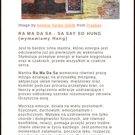
Image by
Angela Yuriko Smith
from
Pixabay
RA MA DA SA - SA SAY SO HUNG
(wymawiamy Hang)
Jest to bardzo silna mantra, której energia jest
odczuwalna już po pierwszym jej wykonaniu.
Stymuluje przepływ energii w kanale kręgosłupa
oraz w czakrach, przede wszystkim w czakrze
serca.
Mantra
Ra Ma Da Sa
wzmacnia również pracę
mózgu działając na przysadkę mózgową,
aktywizuje układ nerwowy, mięśniowy oraz
komórki podczas procesu przepływu krwi, co
tworzy w połączeniu wibracje uzdrawiające i
proces odbudowy szeroko rozumianego zdrowia.
Oczyszcza aurę.
Wycisza emocje, działa na wielu poziomach:
fizycznym, duchowym, emocjonalnym i
psychicznym. Wpływa na uzdrowienie nie tylko
chorób i dolegliwości fizycznych, ale również
konfliktów, relacji, pomaga przejść przez trudne
chwile obecne w życiu każdego. Jest pomocna w
momentach załamania, poczucia lęku, rozpaczy,