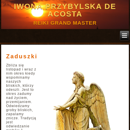
IWONA PRZYBYLSKA DE
ACOSTA
REIKI GRAND MASTER
Zaduszki
Zbliża się
listopad i wraz z
nim okres kiedy
wspominamy
naszych
bliskich, którzy
odeszli. Jest to
okres zadumy
nad życiem,
przemijaniem.
Odwiedzamy
groby bliskich,
zapalamy
znicze. Tradycją
jest
odwiedzanie