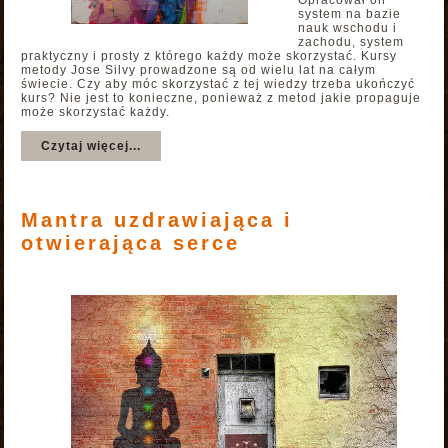
Opracował on
system na bazie
nauk wschodu i
zachodu, system
praktyczny i prosty z którego każdy może skorzystać. Kursy
metody Jose Silvy prowadzone są od wielu lat na całym
świecie. Czy aby móc skorzystać z tej wiedzy trzeba ukończyć
kurs? Nie jest to konieczne, ponieważ z metod jakie propaguje
może skorzystać każdy.
Czytaj więcej...
Mantra uzdrawiająca i
otwierająca serce