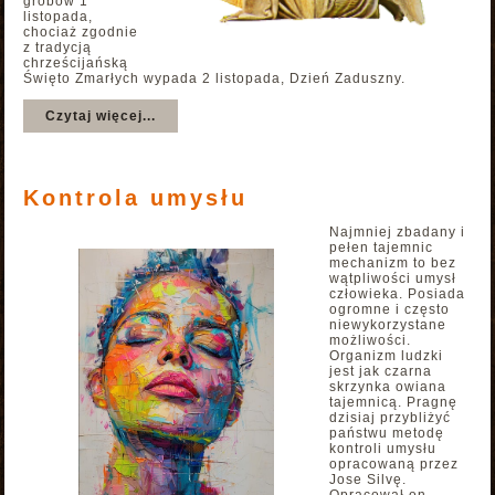
grobów 1
listopada,
chociaż zgodnie
z tradycją
chrześcijańską
Święto Zmarłych wypada 2 listopada, Dzień Zaduszny.
Czytaj więcej...
Kontrola umysłu
Najmniej zbadany i
pełen tajemnic
mechanizm to bez
wątpliwości umysł
człowieka. Posiada
ogromne i często
niewykorzystane
możliwości.
Organizm ludzki
jest jak czarna
skrzynka owiana
tajemnicą. Pragnę
dzisiaj przybliżyć
państwu metodę
kontroli umysłu
opracowaną przez
Jose Silvę.