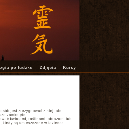
ogia po ludzku
Zdjęcia
Kursy
osób jest zrezygnować z niej, ale
wsze zamknięte.
ować kwiatami, roślinami, obrazami lub
, kiedy są umieszczone w łazience