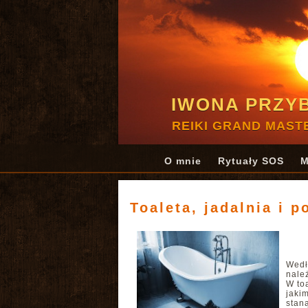
IWONA PRZY
REIKI GRAND MAST
O mnie
Rytuały SOS
M
Toaleta, jadalnia i p
Wedł
nale
W to
jaki
stan