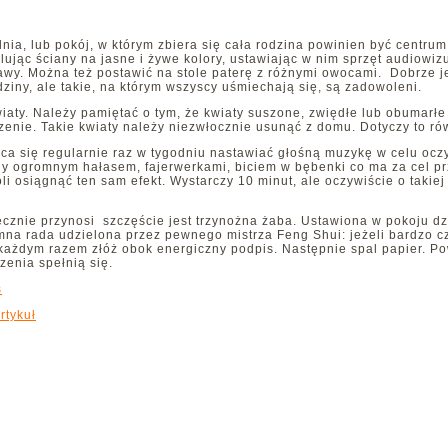
lnia, lub pokój, w którym zbiera się cała rodzina powinien być cent
ując ściany na jasne i żywe kolory, ustawiając w nim sprzęt audiowizu
y. Można też postawić na stole paterę z różnymi owocami. Dobrze jes
dziny, ale takie, na którym wszyscy uśmiechają się, są zadowoleni.
aty. Należy pamiętać o tym, że kwiaty suszone, zwiędłe lub obumarłe
enie. Takie kwiaty należy niezwłocznie usunąć z domu. Dotyczy to rów
ca się regularnie raz w tygodniu nastawiać głośną muzykę w celu oc
ny ogromnym hałasem, fajerwerkami, biciem w bębenki co ma za cel prz
 osiągnąć ten sam efekt. Wystarczy 10 minut, ale oczywiście o takiej
cznie przynosi szczęście jest trzynożna żaba. Ustawiona w pokoju dz
emna rada udzielona przez pewnego mistrza Feng Shui: jeżeli bardzo c
a każdym razem złóż obok energiczny podpis. Następnie spal papier. Po
zenia spełnią się.
s
rtykuł