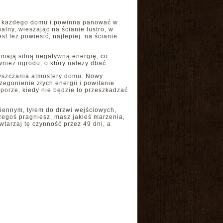
rum każdego domu i powinna panować w
alny, wieszając na ścianie lustro, w
t też powiesić, najlepiej na ścianie
 mają silną negatywną energię, co
nież ogrodu, o który należy dbać.
zyszczania atmosfery domu. Nowy
egonienie złych energii i powitanie
 porze, kiedy nie będzie to przeszkadzać
iennym, tyłem do drzwi wejściowych,
zegoś pragniesz, masz jakieś marzenia,
wtarzaj tę czynność przez 49 dni, a