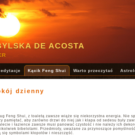
BYLSKA DE ACOSTA
ER
edytacje
Kącik Feng Shui
Warto przeczytać
Astrol
okój dzienny
ug Feng Shui, z toaletą zawsze wiąże się niekorzystna energia. Nie sp
ży pamiętać, aby zarówno drzwi do niej jak i klapa od sedesu były za
alecie i łazience zawsze musi panować czystość i nie należy ich dekor
mikolwiek bibelotami. Przedmioty, uważane za przynoszące pomyślność
ą się symbolami kłopotów i nieszczęść.