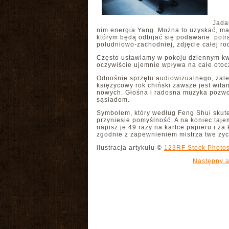
Jada
nim energia Yang. Można to uzyskać, mal
którym będą odbijać się podawane potraw
południowo-zachodniej, zdjęcie całej ro
Często ustawiamy w pokoju dziennym kwi
oczywiście ujemnie wpływa na całe otocz
Odnośnie sprzętu audiowizualnego, zale
księżycowy rok chiński zawsze jest wita
nowych. Głośna i radosna muzyka pozwoli
sąsiadom.
Symbolem, który według Feng Shui skute
przyniesie pomyślność. A na koniec taj
napisz je 49 razy na kartce papieru i z
zgodnie z zapewnieniem mistrza twe życ
ilustracja artykułu ©
123RF Stock Photo
Następny a