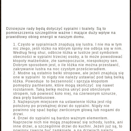
Dzisiejsze rady będą dotyczyć sypialni i toalety. Są to
pomieszczenia szczególnie ważne i mające duży wpływ na
prawidłowy obieg energii w naszym domu.
Często w sypialniach znajdują się lustra. I nie ma w tym
nic złego, jeśli łóżko na którym śpimy nie odbija się w nim.
Według feng shui, odbicie łóżka w lustrze jest symbolem
obecności w sypialni trzeciej osoby, a to może powodować
kłopoty małżeńskie, złe samopoczucie, niespokojny sen.
Dobrym sposobem jest, o ile łóżka nie można przestawić,
zakrywanie lustra na noc czystym prześcieradłem.
Modne są ostatnio belki stropowe, ale jeżeli znajdują się
one w sypialni to nigdy nie należy ustawiać pod taką belką
łóżka. Powoduje to bezsenność i sprzyja kłopotom
pomiędzy partnerami, które mogą skończyć się nawet
rozstaniem. Taką belkę można ukryć pod obniżonym
stropem, lub powiesić koło niej, na czerwonym sznurze,
dwa pręty bambusowe.
Najlepszym miejscem na ustawienie łóżka jest róg
położony po przekątnej drzwi do sypialni. Nigdy nie
powinno się spać będąc zwróconym głową lub nogami do
drzwi.
Drzwi do sypialni są bardzo ważnym elementem.
Naprzeciw nich nie mogą znajdować się schody, lustra, ani
inne drzwi, a szczególnie drzwi do kuchni. Jeżeli już są, to
powinny zawsze być zamknięte, a na drzwiach należy