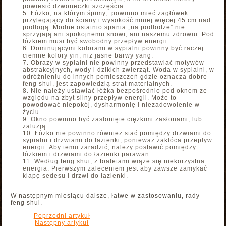
powiesić dzwoneczki szczęścia.
Łóżko, na którym śpimy, powinno mieć zagłówek
przylegający do ściany i wysokość mniej więcej 45 cm nad
podłogą. Modne ostatnio spania „na podłodze” nie
sprzyjają ani spokojnemu snowi, ani naszemu zdrowiu. Pod
łóżkiem musi być swobodny przepływ energii.
Dominującymi kolorami w sypialni powinny być raczej
ciemne kolory yin, niż jasne barwy yang.
Obrazy w sypialni nie powinny przedstawiać motywów
abstrakcyjnych, wody i dzikich zwierząt. Woda w sypialni, w
odróżnieniu do innych pomieszczeń gdzie oznacza dobre
feng shui, jest zapowiedzią strat materialnych.
Nie należy ustawiać łóżka bezpośrednio pod oknem ze
względu na zbyt silny przepływ energii. Może to
powodować niepokój, dysharmonię i niezadowolenie w
życiu.
Okno powinno być zasłonięte ciężkimi zasłonami, lub
żaluzją.
Łóżko nie powinno również stać pomiędzy drzwiami do
sypialni i drzwiami do łazienki, ponieważ zakłóca przepływ
energii. Aby temu zaradzić, należy postawić pomiędzy
łóżkiem i drzwiami do łazienki parawan.
Według feng shui, z toaletami wiąże się niekorzystna
energia. Pierwszym zaleceniem jest aby zawsze zamykać
klapę sedesu i drzwi do łazienki.
W następnym miesiącu dalsze, łatwe w zastosowaniu, rady
feng shui.
Poprzedni artykuł
Następny artykuł